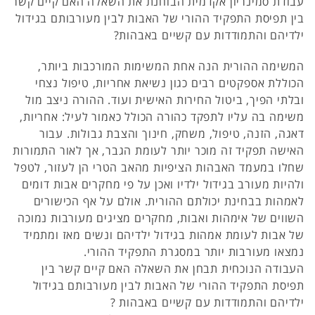
עבודת סמינריון אקדמית הבוחנת את השאלה האם קיים קשר
בין תפיסת התפקיד ההורי של האבות לבין מעורבותם בגידול
ילדיהם והתמודדות עם קשיים באבהות?
המשימה ההורית הנה אחת המשימות המורכבות ביותר,
הכוללת אספקטים רבים כגון נשיאת אחריות, טיפול נצחי
ובלתי הפיך, ביטול החירות האישית ועוד. ההורה ניצב מול
משימה בה עליו לתפקד כהורה הכולל כאמור לעיל: אחריות,
דאגה, הזנה, טיפול, משחק, חינוך והצבת גבולות. עבור
האישה תפקיד זה מוכר יותר לעומת הגבר, אך לאור התמורות
שחלו במעמד האבהות הציפיות מהאב הטרי הן לעזור, לטפל
ולהיות מעורב בגידול ילדיו ואכן על פי מחקרים אבות דומים
לאמהות בבחינת יכולתם ההורית. אולם על אף הכישורים
השווים של אימהות ואבות, מחקרים מציגים מעורבות נמוכה
של אבות לעומת אמהות בגידול ילדיהם ונשים מאז ומתמיד
נמצאו מעורבות יותר במסגרת התפקיד ההורי.
העבודה הנוכחית תבחן את השאלה האם קיים קשר בין
תפיסת התפקיד ההורי של האבות לבין מעורבותם בגידול
ילדיהם והתמודדות עם קשיים באבהות ?