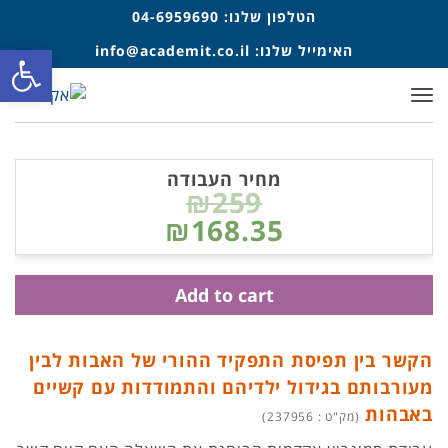
הטלפון שלנו:
04-6959690
פתח סרגל
האימייל שלנו:
info@academit.co.il
תפריט
מחיר העבודה
₪259
₪168.35
Add to cart
הקשר בין תפיסת התפקיד ההורי של האבות לבין
מעורבותם בגידול ילדיהם והתמודדות עם קשיים
באבהות
(מק"ט : 237956)