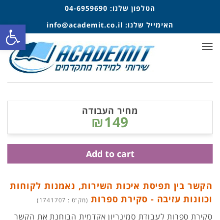
הטלפון שלנו:
04-6959690
פתח סרגל
האימייל שלנו:
info@academit.co.il
תפריט
מחיר העבודה
₪149
Add to cart
הקשר בין תפיסת איכות השירות, נאמנות לקוחות
וכוונות עזיבה - סקירת ספרות
(מק"ט : 1741707)
סקירת ספרות לעבודת סמינריון אקדמית הבוחנת את הקשר