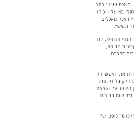
הרעיון כי פעילות גופנית חשובה לבריאות ידוע מקדמת דנא. בשנת 1199 כתב
לי בא עליו וכוחו
ילו אכל מאכלים
וח תשש״.
 הגוף והנפש, הם
נות הריפוי,
כים להכרה
אחרת את האפשרות
ם חלק בלתי נפרד
ן השאר על הוצאת
דרישות ברורים
 כושר גופני של