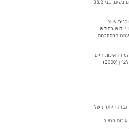
השאלה נבדקה בקרב 50 נבדקים, מחציתם גברים ומחציתם נשים, בני 38.2
ופנית אשר
ו שלוש בחודש
מועטה המסתכמת
מודד איכות חיים
כללית של הנחקרים. שאלון זה נלקח ממחקרה של סגל-אנגלצ'ין (2000)
גבוהה יותר משל
איכות החיים