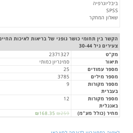
ביבליוגרפיה
SPSS
שאלון המחקר
הקשר בין תחומי כושר גופני של בריאות לאיכות החיים
צעירים גיל 30-44
מק"ט
2371327
תיאור
סמינריון כמותי
מספר עמודים
25
מספר מילים
3785
מספר מקורות
9
בעברית
מספר מקורות
12
באנגלית
מחיר (כולל מע"מ)
₪168.35
₪259
לצפיה בסמינריון לדוגמה לחץ כאן