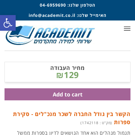
הטלפון שלנו:
04-6959690
פתח סרגל
האימייל שלנו:
info@academit.co.il
תפריט
מחיר העבודה
₪129
Add to cart
הקשר בין גודל החברה לשכר מנכ"לים - סקירת
ספרות
(מק"ט : 1742118)
תגמול מנהלים הוא אחד הנושאים לדיון בספרות ממשל