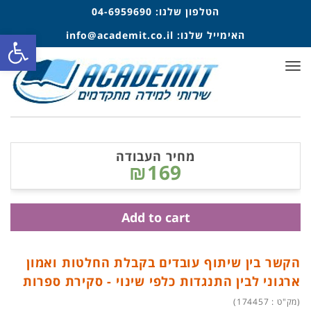
הטלפון שלנו:
04-6959690
פתח סרגל
האימייל שלנו:
info@academit.co.il
תפריט
מחיר העבודה
₪169
Add to cart
הקשר בין שיתוף עובדים בקבלת החלטות ואמון
ארגוני לבין התנגדות כלפי שינוי - סקירת ספרות
(מק"ט : 174457)