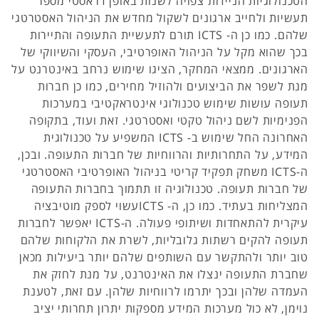
הטכנולוגיות הניידות צפויה לשנות באופן דראסטי מספר
תעשיות ולחייב ארגונים לשקול מחדש את הניהול האסטרטגי
שלהם. כמו כן ה- ICTS תורם לתעשיית התעופה והתיירות
בכך שהוא מקל על הניהול האופרטיבי, העסקי והשיווקי של
הארגונים. ממצאי המחקר, הציגו שימוש נרחב באינטרנט על
מנת לשפר את הביצועים ולהוזיל מחירים, כמו כן חברות
תעופה עושות שימוש טכנולוגי אינטראקטיבי במערכות
הפנימיות לשם ניהול טקטי ואסטרטגי. זאת ועוד, בתקופה
האחרונה החל שימוש ב- ICTS המשפיע על טכנולוגית
המידע, על התחרותיות והרווחיות של חברות התעופה. ובכן,
ה-ICTS משחק תפקיד קריטי בניהול האופרטיבי האסטרטגי
של חברות תעופה. טכנולוגיה זו תתמוך בחברות התעופה
המצליחות בעתיד. כמו כן, ה- ICTSעשוי לספק מוטיבציה
עיקרית להתאחדות ושיתופי פעולה. ה-ICTS יאפשר לחברות
תעופה להקים רשתות גלובליות, לשרת את הלקוחות שלהם
טוב יותר ולהתקשר עם השותפים שלהם יותר ביעילות מכאן
שחברת התעופה ינצלו את האינטרנט, על מנת לחזק את
העמדה שלהן ובכך יתרמו לרווחיות שלהן. עם זאת, לטענת
נוימן, לא כול מערכות המידע מספקות יתרון תחרותי יציב