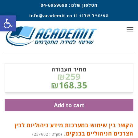
הטלפון שלנו:
04-6959690
פתח סרגל
האימייל שלנו:
info@academit.co.il
תפריט
מחיר העבודה
₪259
₪168.35
Add to cart
הקשר בין שימוש במערכות מידע ניהוליות לבין
הצרכים הניהוליים בבנקים.
(מק"ט : 237682)