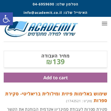
הטלפון שלנו:
04-6959690
פתח סרגל
האימייל שלנו:
info@academit.co.il
תפריט
מחיר העבודה
₪139
Add to cart
שימוש באלימות פיזית ומילולית בריאליטי- סקירת
ספרות
(מק"ט : 1742521)
סקירת ספרות לעבודת סמינריון אקדמית הבוחנת את הקשר