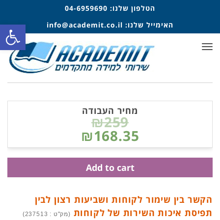
הטלפון שלנו:
04-6959690
האימייל שלנו:
info@academit.co.il
פתח סרגל
תפריט
מחיר העבודה
₪259
₪168.35
Add to cart
הקשר בין שימור לקוחות ושביעות רצון לבין
תפיסת איכות השירות של לקוחות
(מק"ט : 237513)