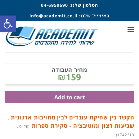
הטלפון שלנו:
04-6959690
פתח סרגל
האימייל שלנו:
info@academit.co.il
תפריט
מחיר העבודה
₪159
Add to cart
הקשר בין שחיקת עובדים לבין מחויבות ארגונית ,
שביעות רצון ומוטיבציה - סקירת ספרות
(מק"ט :
1742313)