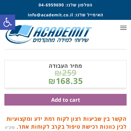
הטלפון שלנו:
04-6959690
פתח סרגל
האימייל שלנו:
info@academit.co.il
תפריט
מחיר העבודה
₪259
₪168.35
Add to cart
הקשר בין שביעות רצון לקוח רמת ידע ומקצועיות
לבין כוונות רכישת טיפול בקרב לקוחות אתר.
(מק"ט