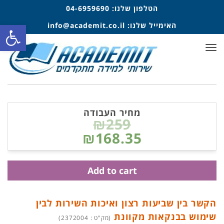
הטלפון שלנו:
04-6959690
פתח סרגל
האימייל שלנו:
info@academit.co.il
תפריט
מחיר העבודה
₪259
₪168.35
Add to cart
הקשר בין שביעות רצון ואיכות השירות לבין
שימוש בבנקאות מקוונת
(מק"ט : 2372004)