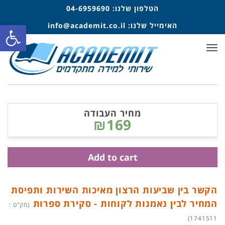
הטלפון שלנו:
04-6959690
פתח סרגל
האימייל שלנו:
info@academit.co.il
תפריט
מחיר העבודה
₪169
Add to cart
הקשר בין שביעות הרצון מאיכות השירות ותפיסת
המחיר לבין נאמנות לקוחות - סקירת ספרות
(מק"ט :
1741511)