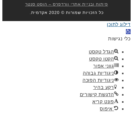
פיתוח ובניית אתרי וורדפרס – הוסט סנטר
כל הזכויות שמורות © 2020 אקדמית.
וג לתוכן
ח
ל
 נגישות
שות
הגדל טקסט
הקטן טקסט
גווני אפור
ניגודיות גבוהה
ניגודיות הפוכה
רקע בהיר
הדגשת קישורים
פונט קריא
איפוס