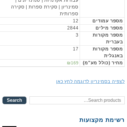
עבודות אקדמיות | סמינריונים |
סמינריון | סקירת ספרות | סקירה
ספרותית
פר עמודים
12
פר מילים
2844
פר מקורות
3
ברית
פר מקורות
17
נגלית
יר (כולל מע"מ)
₪169
יה בסמינריון לדוגמה לחץ כאן
Search
ימת מקצועות