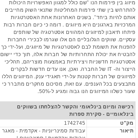
וג בין פירמות הנו "שם כולל למגוון האפשרויות היכולות
רחש בין שתי פירמות המחליטות שתנאי השוק מחייבים
ם להיות ביחד". בשנים האחרונות אחת האסטרטגיות
כזיות בארגונים היא מיזוגים . דומה כי כיום חברות רבות
חו תיאבון למיזוגים המהווים אסטרטגיה של שותפים
יים. שווקים הגלובליים הם אלו שגרמו לבכירי החברות
נות את תשומת לבם לאסטרטגיות של מיזוגים, ועל-ידי כך
טיח את יכולת התחרותיות של חברות אלה, תוך כדי יישום
רטגיות חדשניות ויצירתיות באמצעות מוצריהם, תהליכי
הייצור וה- IT של החברה. ואכן, אנו עדים חדשות לבקרים
זוגים של חברות קטנות על-ידי תאגידי ענק. המיזוגים הללו
צעים בכל הענפים. עם זאת, מסיכום מחקרים מתברר כי
ר כשלוו המיזוגים הנו גבוה ומגיע ל-50%.
ישה ומיזם בינלאומי והקשר להצלחתו בשווקים
נלאומיים - סקירת ספרות
"ט
1742745
אור
עבודות סמינריוניות - אקדמית - מאגר