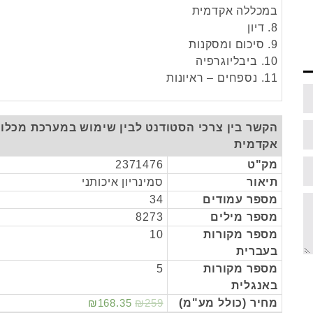
במכללה אקדמית
8. דיון
9. סיכום ומסקנות
10. ביבליוגרפיה
11. נספחים – ראיונות
הקשר בין צרכי הסטודנט לבין שימוש במערכת מכלו
אקדמית
מק"ט
2371476
תיאור
סמינריון איכותני
מספר עמודים
34
מספר מילים
8273
מספר מקורות
10
בעברית
מספר מקורות
5
באנגלית
מחיר (כולל מע"מ)
₪259
₪168.35