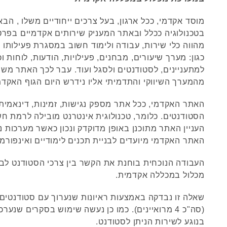
מוסד אקדמי, ככל ארגון, בעל צרכים ייחודיים משלו , הבאי
בטכנולוגיה ככלל ובאתר המעניק שירותים אקדמיים בפרט
מהווה כלי שירות, עבודה ולימוד חשוב במסגרת פעילותו 
כגון: מערך שיעורים, מבחנים, פעילויות, הודעות, לוחות ו
למתעניינים, לסטודנטים ולסגל ועוד. עבר לכך האתר מש
מהמערך השיווקי והתדמיתי אליו נידרש היום הגוף האקדמ
האתר האקדמי, ככל אתר מספק נגישות, זמינות, דינאמית 
הסטודנטים. כלומר, טכנולוגית אינטרנט מובילה לרמת חש
העניין האתר מתוכנן באופן מדוקדק ונכון כאשר מערכות נ
האתר האקדמי מיועדים לבניית תכנים לימודיים ואינפורמט
העבודה הנוכחית בוחנת את הקשר בין צרכי הסטודנט לב
מכלול במכללה אקדמית.
שאלה זו נבדקה באמצעות ראיונות שנערוך עם סטודנטים ו
(סה"כ 4 מרואיינים). כמו כן נעשה שימוש בסקרים שנער
בנוגע לשירות הניתן לסטודנט.