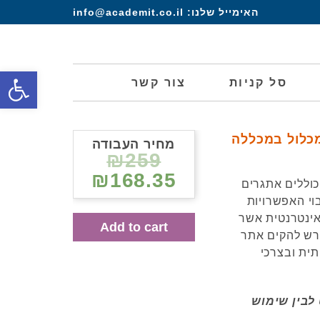
האימייל שלנו:
info@academit.co.il
פתח סרגל
סל קניות
צור קשר
מכלול במכללה
מחיר העבודה
₪259
₪168.35
וללים אתגרים
בוי האפשרויות
אינטרנטית אשר
Add to cart
דרש להקים אתר
ית ובצרכי
לבין שימוש