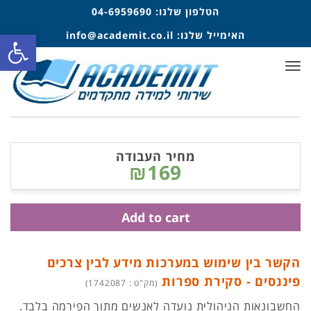
הטלפון שלנו:
04-6959690
פתח סרגל
האימייל שלנו:
info@academit.co.il
תפריט
מחיר העבודה
₪169
Add to cart
הקשר בין שימוש במערכות מידע לבין צרכים
פיננסים - סקירת ספרות
(מק"ט : 1742087)
החשבונאות הניהולית נועדה לאנשים מתוך הפירמה
בלבד
.