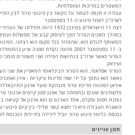
המשטרים במדינות המוסלמיות.
עבודה זו תנסה לעמוד על הקשר בין פיגועי טרור לבין התיי
לארה"ב לאחר פיגוע ה-11 בספטמבר
רצח 11 הישראלים במינכן 1972 היווה תחילתו ש
במהלך השנים הטרור הפך לעיסוק קבע של ממשלות ועמים
המשותף לכולם הוא, שהטרור בכל מקום הוא רצחני. הפיגוע
ב- 11 בספטמבר 2001 מהווה נקודת מפנה וציון בה
הטרור כאשר ארה"ב בנחישות הפילה שני משטרים תומכי טר
ועיראק
הטרור אסלאמי, הוא הטרור הבינלאומי המאפיין את שני הע
כאשר הוא נתמך על ידי שתי מדינות עיקריות : אירן ואפגני
איראן המהווה מדינת טרור מובהקת פועל ארגון החיזבאללה 
פלשתינים שונים ובחסותה של אפגניסטן קיימים ארגוני טרו
נותנת חסות ומקלט, אחד הארגונים הוא ארגון אל קעיאה בר
השערת העבודה היא כי ימצא קשר שלילי בין קיום פיגועי טרו
נכנסת. כלומר פיגוע טרור יוביל לירידה בתיירות הנכנסת לא
תוכן עניינים