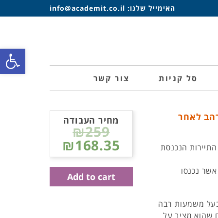
האימייל שלנו:
info@academit.co.il
פתח סרגל
סל קניות
צור קשר
רהב לאחר
מחיר העבודה
₪259
₪168.35
 התיירות הנכנסת
חבי העולם אשר נכנסו
Add to cart
בעל משמעות רבה
ם שהוא מציב על