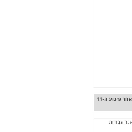
הקשר בין פיגועי טרור לבין התיירות הנכנסת לארהב לאחר פיגוע ה-11
אגר עבודות