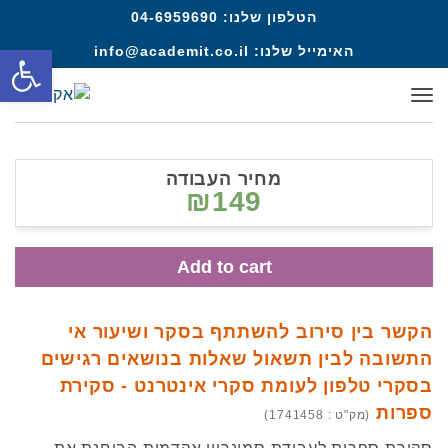
הטלפון שלנו:
04-6959690
פתח סרגל
האימייל שלנו:
info@academit.co.il
תפריט
מחיר העבודה
₪149
Add to cart
הקשר בין סירוב להשתתף בסקר ושיעור אי
התשובה לבין תשאול שאלות בנושאים רגישים
בסקרי טלפון לעומת סקרי אינטרנט - סקירת
ספרות
(מק"ט : 1741458)