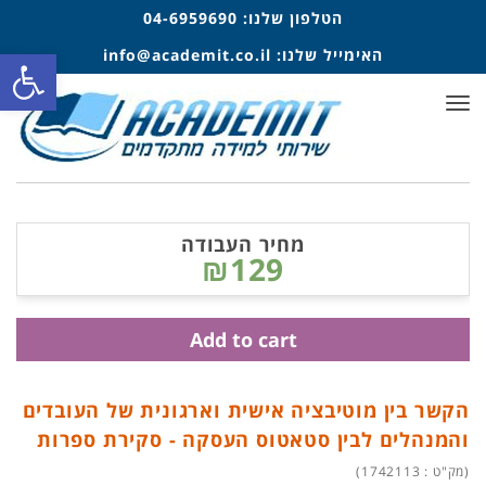
הטלפון שלנו:
04-6959690
פתח סרגל
האימייל שלנו:
info@academit.co.il
תפריט
מחיר העבודה
₪129
Add to cart
הקשר בין מוטיבציה אישית וארגונית של העובדים
והמנהלים לבין סטאטוס העסקה - סקירת ספרות
(מק"ט : 1742113)