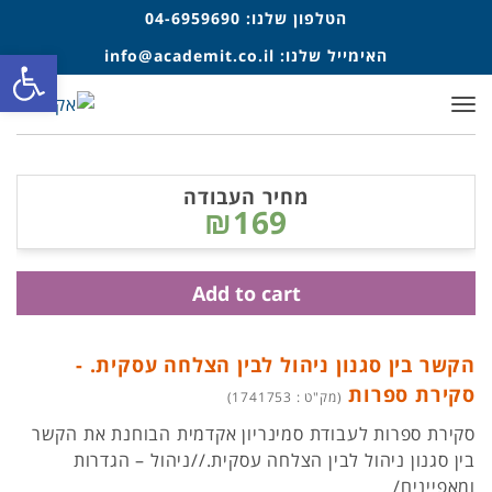
הטלפון שלנו:
04-6959690
פתח סרגל
האימייל שלנו:
info@academit.co.il
תפריט
מחיר העבודה
₪169
Add to cart
הקשר בין סגנון ניהול לבין הצלחה עסקית. -
סקירת ספרות
(מק"ט : 1741753)
סקירת ספרות לעבודת סמינריון אקדמית הבוחנת את הקשר
בין סגנון ניהול לבין הצלחה עסקית.//ניהול – הגדרות
ומאפיינים/