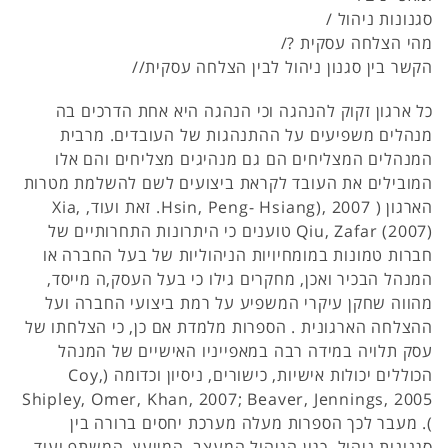
סגנונות ניהול /
מהי הצלחה עסקית ?/
הקשר בין סגנון ניהול לבין הצלחה עסקית//
כל ארגון זקוק להנהגה וכי הנהגה היא אחת הדרכים בה
מנהלים משפיעים על ההתנהגות של העובדים. מרבית
המנהלים המצליחים הם גם מנהיגים מצליחים והם אלו
המובילים את העובד לקראת ביצועים לשם להשלמת מטרות
הארגון ( 2007 ,(Hsin, Peng- Hsiang. זאת ועוד, Xia,
Qiu, Zafar (2007) טוענים כי היתרונות התחרותיים של
חברות טמונות במומחיויות הניהוליות של בעל החברה או
המנהל הבכיר ואכן, מחקרים גילו כי בעל העסק,ה מייסד,
מהווה שחקן עיקרי המשפיע על רמת ביצועי החברה ועל
ההצלחה הארגונית . הספרות מלמדת אם כן, כי הצלחתו של
עסק תלויה במידה רבה במאפייניו האישיים של המנהל
הכוללים יכולות אישיות, כישורים, ניסיון וכדומה (Coy,
Shipley, Omer, Khan, 2007; Beaver, Jennings, 2005
). מעבר לכך הספרות מעלה מערכת יחסים ברורה בין
סגנונות ניהול, כגון הניהול המעצב, המייעץ, המשתף ועוד