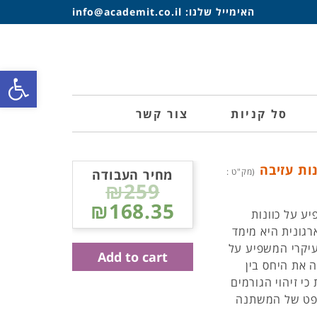
האימייל שלנו:
info@academit.co.il
פתח סרגל
סל קניות
צור קשר
נות עזיבה
(מק"ט :
מחיר העבודה
₪259
₪168.35
ע על כוונות
גונית היא מימד
יקרי המשפיע על
Add to cart
 את היחס בין
כי זיהוי הגורמים
ספט של המשתנה