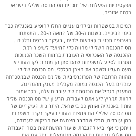
אפקטיביות הפעלתה של תוכנית מס הכנסה שלילי בישראל
בכמה אזורים.
תמיכות במשפחות ובילדים עניים החלו להופיע באנגליה כבר
בימי הביניים. בשנות ה-30 של המאה ה-20 , התפתחו
באירופה תכניות קצבאות ילדים , בעיקר בצרפת ובלגיה .
מס ההכנסה השלילי מהווה כלי המיועד לשיפור רמת
ההכנסה של האוכלוסייה העובדת ברמות השכר הנמוכות.
מטרתו לסייע למשפחות שהכנסתן הן מתחת לקו העוני או
מעט מעליו ולשפר את מצבן הכלכלי. מס הכנסה שלילי
מהווה הרחבה של הפרוגרסיביות של מס הכנסה שבמסגרתה
עובדים בעלי הכנסה נמוכה מקבלים מענק מהמדינה.
המענק מגדיל את הכנסתם של עובדים אלה, ובכך אמור
להוות תמריץ ליציאתם לעבודה. הרעיון של מס הכנסה שלילי
פותח באנגליה ואומץ גם בישראל. היתרונות העיקריים של
מס הכנסה שלילי הם צמצום העוני בעיקר בקרב משפחות
בהן עובדים, מבלי שהדבר מצמצם את הביקוש לעבודה,
וייתכן כי אף יביא להגברת שיעור ההשתתפות בכוח העבודה.
מס שלילי מבטיח גם הכנסה מינימאלית. יחד עם זאת,