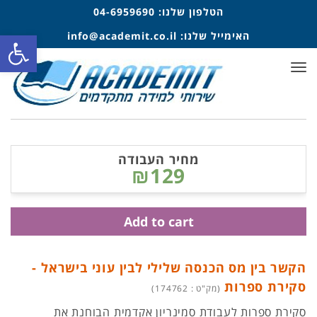
הטלפון שלנו:
04-6959690
פתח סרגל
האימייל שלנו:
info@academit.co.il
תפריט
מחיר העבודה
₪129
Add to cart
הקשר בין מס הכנסה שלילי לבין עוני בישראל -
סקירת ספרות
(מק"ט : 174762)
סקירת ספרות לעבודת סמינריון אקדמית הבוחנת את