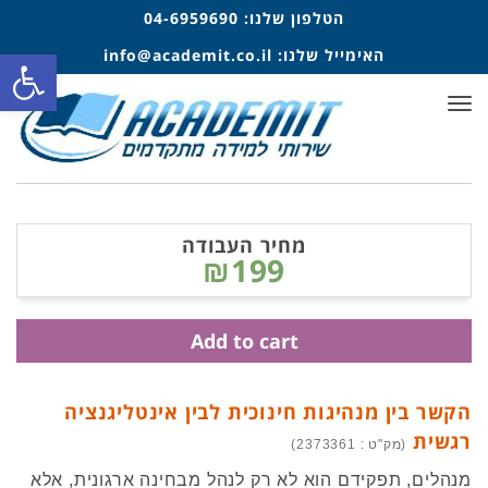
הטלפון שלנו:
04-6959690
האימייל שלנו:
info@academit.co.il
פתח סרגל
תפריט
מחיר העבודה
₪199
Add to cart
הקשר בין מנהיגות חינוכית לבין אינטליגנציה
רגשית
(מק"ט : 2373361)
מנהלים, תפקידם הוא לא רק לנהל מבחינה ארגונית, אלא