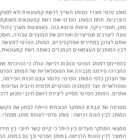
מותג פרטי מוגדר כמותג השייך לרשת קמעונאית ולא לספק
היצרניות. תחת המותג הפרטי אות רשת קמעונאית משווקת 
מזון, חומרי ניקוי, טיפוח וכיוצא בזה. באמצעות מערך ניהו
פונה ליצרנים שמייצרים ואורזים את המוצרים עבורה, חוסכ
אותם לצרכן במחירים אטרקטיביים. המותג הפרטי למעשה מ
לבין המותגים העצמאיים הנמכרים באותה רשת קמעונאית.
בהתייחס למותג הפרטי וכוונות רכישה עולה כי ההיכרות של
החברה/ פירמה מגבירה את הפופולאריות של המותג הפרטי 
של הצרכן כלפי המותג הפרטי. כלומר עצם הכרת הפירמה, ה
ופופולארית יוצר למותגיה הפרטיים תדמית חיובית ועדיפות 
אחרים. המותג הפרטי מסייע ליצירת רושם חיובי ומכאן לרכ
מטרתה של עבודת המחקר הנוכחית הייתה לבחון את הקשר ב
המותג לבין כוונת רכישה : מותג פרטי לעומת מותג מסחרי.
ממצאי המחקר מעלים בין היתר כי קיים קשר חיובי בין מידת
המוצר לבין כוונות הרכישה במותג הפרטי וכך גם במותג המס