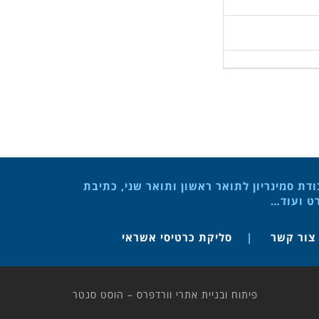
ת סמינריון לתואר ראשון ותואר שני, כתיבת
רט ועוד…
צור קשר
סליקת כרטיסי אשראי
פיתוח ובניית אתרי וורדפרס – הוסט סנטר