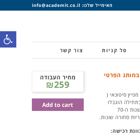
האימייל שלנו:
info@academit.co.il
פתח סרגל
סל קניות
צור קשר
 במותג הפרטי
מחיר העבודה
₪259
פיץ סיטונאי (
בתחילה הוגבלו
Add to cart
לרשתות מזון אך עם הופעתו וצמיחתו של השוק הגלובלי בשנות ה-70
יות סחורה שונות.
וונת רכישה: