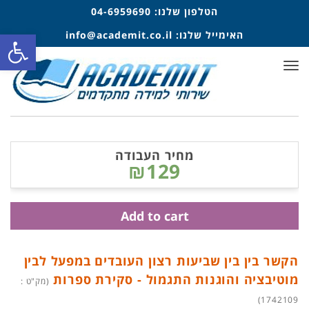
הטלפון שלנו:
04-6959690
פתח סרגל
האימייל שלנו:
info@academit.co.il
תפריט
מחיר העבודה
₪129
Add to cart
הקשר בין בין שביעות רצון העובדים במפעל לבין
מוטיבציה והוגנות התגמול - סקירת ספרות
(מק"ט :
1742109)