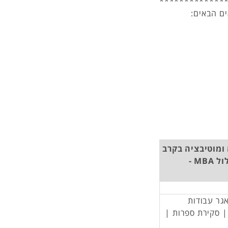
*************
ם הבאים:
 ומוטיבציה בקרב
בוגרי MBA לעומת סטודנטים בראשית לימודיהם במסלול MBA -
אגר עבודות
 | סקירת ספרות |