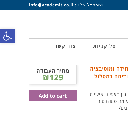
האימייל שלנו:
info@academit.co.il
פתח סרגל
סל קניות
צור קשר
מידה ומוטיבציה
מחיר העבודה
₪129
 לימודיהם במסלול
ן מאפייני אישיות
Add to cart
ות מטרה ללמידה ומוטיבציה בקרב בוגרי MBA לעומת סטודנטים