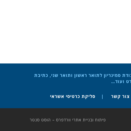
ת סמינריון לתואר ראשון ותואר שני, כתיבת
רט ועוד…
צור קשר
סליקת כרטיסי אשראי
פיתוח ובניית אתרי וורדפרס – הוסט סנטר