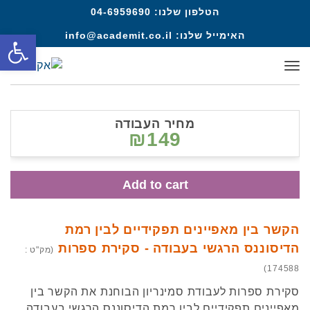
הטלפון שלנו:
04-6959690
פתח סרגל
האימייל שלנו:
info@academit.co.il
תפריט
מחיר העבודה
₪149
Add to cart
הקשר בין מאפיינים תפקידיים לבין רמת
הדיסוננס הרגשי בעבודה - סקירת ספרות
(מק"ט :
174588)
סקירת ספרות לעבודת סמינריון הבוחנת את הקשר בין
מאפיינים תפקידיים לבין רמת הדיסוננס הרגשי בעבודה