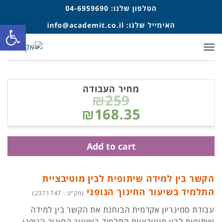
הטלפון שלנו:
04-6959690
פתח סרגל
האימייל שלנו:
info@academit.co.il
תפריט
מחיר העבודה
₪259
₪168.35
Add to cart
הקשר בין למידה שיתופית לבין מוטיבציית
התלמיד בשיעור החינוך הגופני
(מק"ט : 2371747)
עבודת סמינריון אקדמית הבוחנת את הקשר בין למידה
שיתופית לבין מוטיבציית התלמיד בשיעור החינוך הגופני.