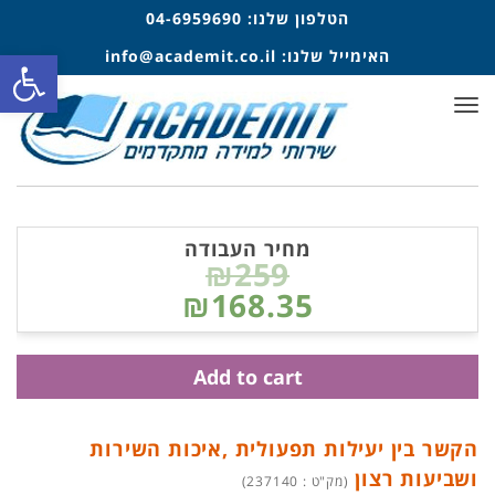
הטלפון שלנו:
04-6959690
פתח סרגל
האימייל שלנו:
info@academit.co.il
תפריט
מחיר העבודה
₪259
₪168.35
Add to cart
הקשר בין יעילות תפעולית ,איכות השירות
ושביעות רצון
(מק"ט : 237140)