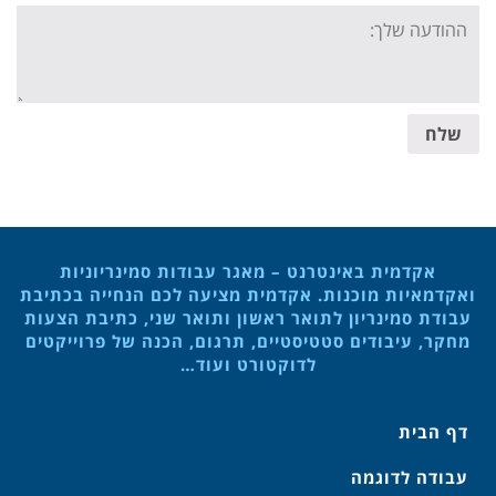
Your
message:
שלח
אקדמית באינטרנט – מאגר עבודות סמינריוניות
ואקדמאיות מוכנות. אקדמית מציעה לכם הנחייה בכתיבת
עבודת סמינריון לתואר ראשון ותואר שני, כתיבת הצעות
מחקר, עיבודים סטטיסטיים, תרגום, הכנה של פרוייקטים
לדוקטורט ועוד…
דף הבית
עבודה לדוגמה