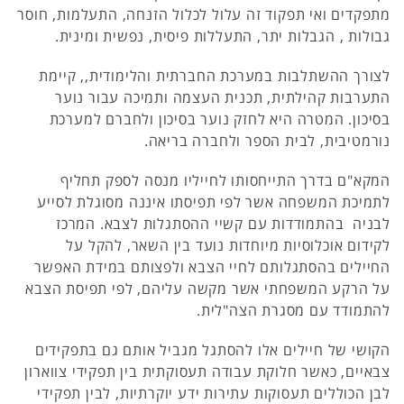
מתפקדים ואי תפקוד זה עלול לכלול הזנחה, התעלמות, חוסר
גבולות , הגבלות יתר, התעללות פיסית, נפשית ומינית.
לצורך ההשתלבות במערכת החברתית והלימודית,, קיימת
התערבות קהילתית, תכנית העצמה ותמיכה עבור נוער
בסיכון. המטרה היא לחזק נוער בסיכון ולחברם למערכת
נורמטיבית, לבית הספר ולחברה בריאה.
המקא"ם בדרך התייחסותו לחייליו מנסה לספק תחליף
לתמיכת המשפחה אשר לפי תפיסתו איננה מסוגלת לסייע
לבניה בהתמודדות עם קשיי ההסתגלות לצבא. המרכז
לקידום אוכלוסיות מיוחדות נועד בין השאר, להקל על
החיילים בהסתגלותם לחיי הצבא ולפצותם במידת האפשר
על הרקע המשפחתי אשר מקשה עליהם, לפי תפיסת הצבא
להתמודד עם מסגרת הצה"לית.
הקושי של חיילים אלו להסתגל מגביל אותם גם בתפקידים
צבאיים, כאשר חלוקת עבודה תעסוקתית בין תפקידי צווארון
לבן הכוללים תעסוקות עתירות ידע יוקרתיות, לבין תפקידי