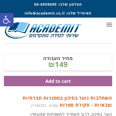
הטלפון שלנו:
04-6959690
פתח סרגל
האימייל שלנו:
info@academit.co.il
תפריט
מחיר העבודה
₪149
Add to cart
השתלבות נוער בסיכון במסגרות חברתיות
וצבאיות - סקירת ספרות
(מק"ט : 1742272)
נוער בסיכון, לרוב משתייך למשפחות שמעמדן