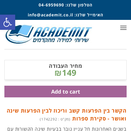
הטלפון שלנו:
04-6959690
פתח סרגל
האימייל שלנו:
info@academit.co.il
תפריט
מחיר העבודה
₪149
Add to cart
הקשר בין הפרעות קשב וריכוז לבין הפרעות שינה
ואושר - סקירת ספרות
(מק"ט : 1742292)
בשנים האחרונות חל עניין גובר בבעיות שינה הקשורות עם