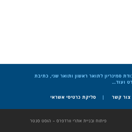
ת סמינריון לתואר ראשון ותואר שני, כתיבת
רט ועוד…
צור קשר
סליקת כרטיסי אשראי
פיתוח ובניית אתרי וורדפרס – הוסט סנטר