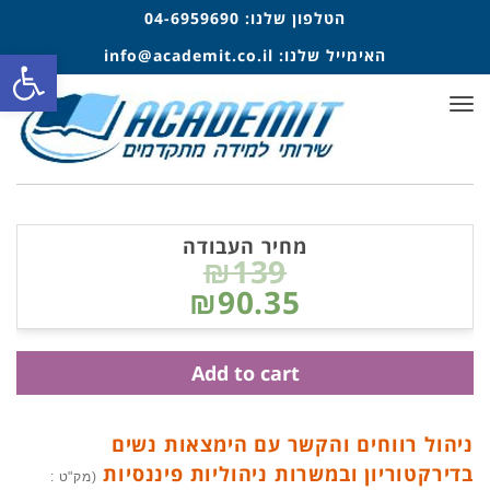
הטלפון שלנו:
04-6959690
האימייל שלנו:
info@academit.co.il
פתח סרגל
תפריט
מחיר העבודה
₪139
₪90.35
Add to cart
ניהול רווחים והקשר עם הימצאות נשים
בדירקטוריון ובמשרות ניהוליות פיננסיות
(מק"ט :