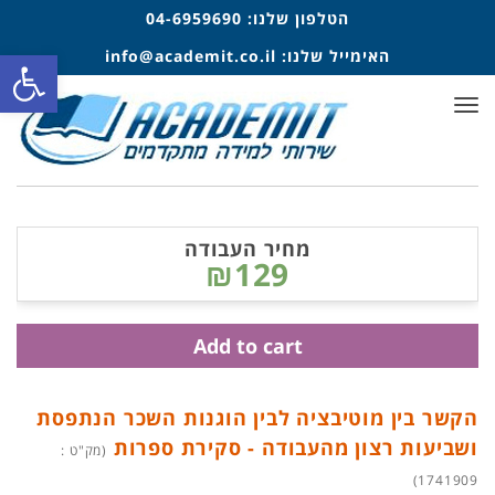
הטלפון שלנו:
04-6959690
פתח סרגל
האימייל שלנו:
info@academit.co.il
תפריט
מחיר העבודה
₪129
Add to cart
הקשר בין מוטיבציה לבין הוגנות השכר הנתפסת
ושביעות רצון מהעבודה - סקירת ספרות
(מק"ט :
1741909)