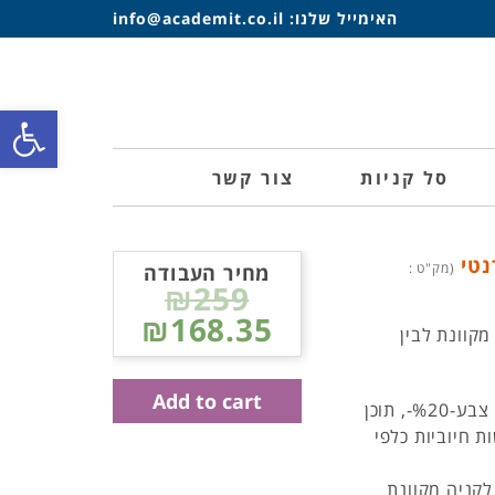
האימייל שלנו:
info@academit.co.il
פתח סרגל
סל קניות
צור קשר
נטי
(מק"ט :
מחיר העבודה
₪259
₪168.35
קוונת לבין
Add to cart
הספרות המחקרית מלמדת כי לעיצוב האתר הכולל גרפיקה, צבע-%20-, תוכן
ת חיוביות כלפי
לקניה מקוונת