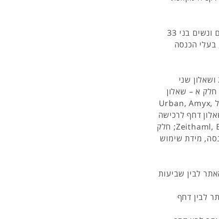
המחקר בוצע בקרב מדגם של 100 סטודנטים, מתוכם גברים ונשים בני 33
 בעלי הכנסה
הופצו שני שאלונים זהים: שאלון אחד המתייחס לאתר ביי 2 ושאלון שני
חלק א – שאלון
שביעות רצון ממאפייני האתר: השאלון נלקח ממחקריהם של Urban, Amyx,
Lorenzon (20; חלק ב – שאלון דחף לרכישה
מקוונת: השאלון למחקר נלקח ממחקרם של (Zeithaml, Bitner (1996; חלק
נסה, מידת שימוש
אתר לבין שביעות
תר לבין דחף