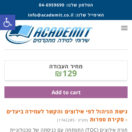
הטלפון שלנו:
04-6959690
פתח סרגל
האימייל שלנו:
info@academit.co.il
תפריט
מחיר העבודה
₪129
Add to cart
גישת הניהול לפי אילוצים והקשר לעמידה ביעדים
- סקירת ספרות
(מק"ט : 1742285)
תורת אילוצים (TOC) התפתחה עם כניסתה של טכנולוגיית