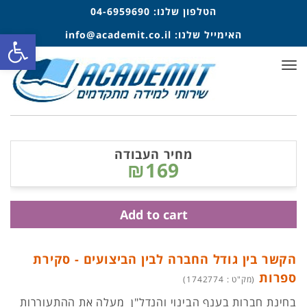
הטלפון שלנו:
04-6959690
פתח סרגל
האימייל שלנו:
info@academit.co.il
תפריט
מחיר העבודה
₪169
Add to cart
הקשר בין גודל החברה לבין הביצועים - סקירת
ספרות
(מק"ט : 1742774)
בחינת חברות בענף הבינוי והנדל"ן מעלה את ההתעוררות