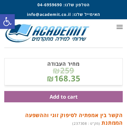
הטלפון שלנו:
04-6959690
פתח סרגל
האימייל שלנו:
info@academit.co.il
תפריט
מחיר העבודה
₪259
₪168.35
Add to cart
הקשר בין אמפתיה לסיפוק זוגי וההשפעה
הממתנת
(מק"ט : 237308)