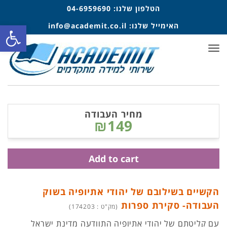
הטלפון שלנו:
04-6959690
פתח סרגל
האימייל שלנו:
info@academit.co.il
תפריט
מחיר העבודה
₪149
Add to cart
הקשיים בשילובם של יהודי אתיופיה בשוק
העבודה- סקירת ספרות
(מק"ט : 174203)
עם קליטתם של יהודי אתיופיה התוודעה מדינת ישראל