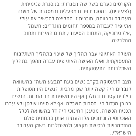
הקורסים נערכו בשלושה מסגרות: במסגרת פנימיתית
(לצעירים), במסגרת פנים מפעלית ובמסגרת של משרד
העבודה והרווחה. תוכנית זו המליצה להכשיר את עולי
אתיופיה לעבודה במספר תחומים מוגדרים: חשמל
,אלקטרוניקה, התחום הסיעודי, תחום האירוח ותחום
ההלבשה.
העולה האתיופי עבר תהליך של שינוי בתהליך השתלבותו
התעסוקתית ואילו האישה האתיופית עברה מהפך בתהליך
השתלבותה התעסוקתית.
מצב התעסוקה בקרב נשים בעת "מבצע משה" בהשוואה
לגברים היה קשה יותר שכן מרבית הנשים היו מטופלות
בילדים קטנים ובחלקן אף היו משפחות חד הוריות. הנשים
ברובן הגדול היו חסרות השכלה ואף לא סיימו אולפן ולא עברו
תכנית הכשרה. מטענן החינוכי היה דל בהשוואה לכלל
האוכלוסייה ונתונים אלו העמידו אותן בתחתית סולם
ההזדמנויות לרכישת מקצוע ולהשתלבות בשוק העבודה
הישראלי..