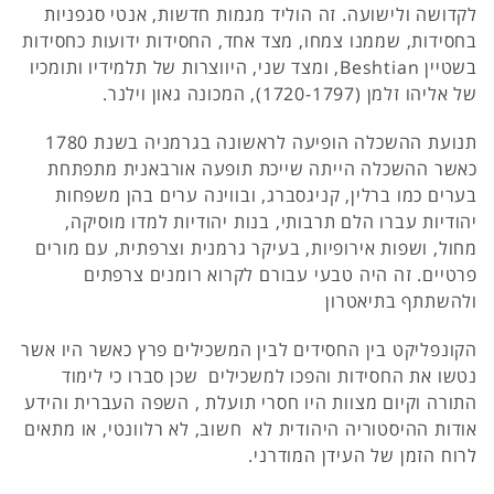
לקדושה ולישועה. זה הוליד מגמות חדשות, אנטי סגפניות
בחסידות, שממנו צמחו, מצד אחד, החסידות ידועות כחסידות
בשטיין Beshtian, ומצד שני, היווצרות של תלמידיו ותומכיו
של אליהו זלמן (1720-1797), המכונה גאון וילנר.
תנועת ההשכלה הופיעה לראשונה בגרמניה בשנת 1780
כאשר ההשכלה הייתה שייכת תופעה אורבאנית מתפתחת
בערים כמו ברלין, קניגסברג, ובווינה ערים בהן משפחות
יהודיות עברו הלם תרבותי, בנות יהודיות למדו מוסיקה,
מחול, ושפות אירופיות, בעיקר גרמנית וצרפתית, עם מורים
פרטיים. זה היה טבעי עבורם לקרוא רומנים צרפתים
ולהשתתף בתיאטרון
הקונפליקט בין החסידים לבין המשכילים פרץ כאשר היו אשר
נטשו את החסידות והפכו למשכילים שכן סברו כי לימוד
התורה וקיום מצוות היו חסרי תועלת , השפה העברית והידע
אודות ההיסטוריה היהודית לא חשוב, לא רלוונטי, או מתאים
לרוח הזמן של העידן המודרני.