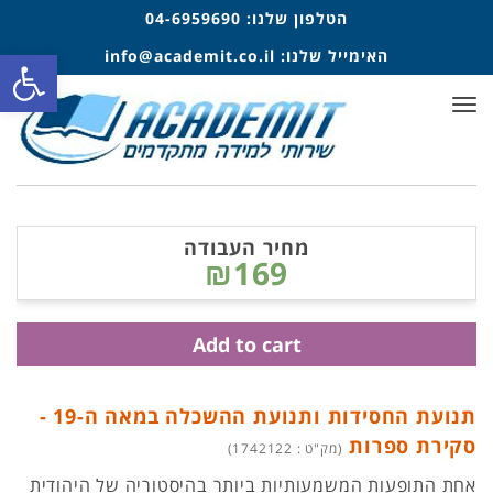
הטלפון שלנו:
04-6959690
פתח סרגל
האימייל שלנו:
info@academit.co.il
תפריט
מחיר העבודה
₪169
Add to cart
תנועת החסידות ותנועת ההשכלה במאה ה-19 -
סקירת ספרות
(מק"ט : 1742122)
אחת התופעות המשמעותיות ביותר בהיסטוריה של היהודית