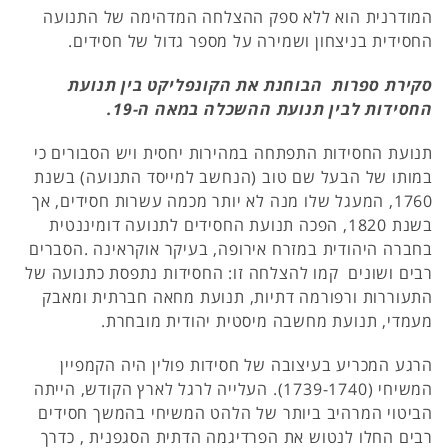
המודרנית הוא ללא ספק ההצלחה המדהימה של התנועה
החסידית בניצחון ושמירה על מספר גדול של חסידים.
סקירת ספרות הבוחנת את הקונפליקט בין תנועת
החסידות לבין תנועת ההשכלה במאה ה-19.
תנועת החסידות התפתחה במהירות יחסית ויש הסבורים כי
במותו של הבעל שם טוב (הנחשב למייסד התנועה) בשנת
1760, המעגל שלו מנה לא יותר מכמה עשרות חסידים, אך
בשנת 1820, הפכה תנועת החסידים לתנועה דומיננטית
בחברה היהודית במזרח אירופה, בעיקר אוקראינה .הסברים
רבים ושונים קמו להצלחה זו: החסידות נתפסת כתנועה של
התעוררות ורפורמה דתיות, תנועת מחאה חברתית ומאבק
מעמדי, תנועת מחשבה מיסטית יהודית מובחרת.
הרגע המכריע בעיצובה של חסידות פולין היה הקמפיין
המשיחי (1739-1740). העלייה לרגל לארץ הקודש, הייתה
הביטוי המרהיב ביותר של הלהט המשיחי בהמשך חסידים
רבים החלו לנטוש את הפרדיגמה הדתית הסגפנית , כדרך