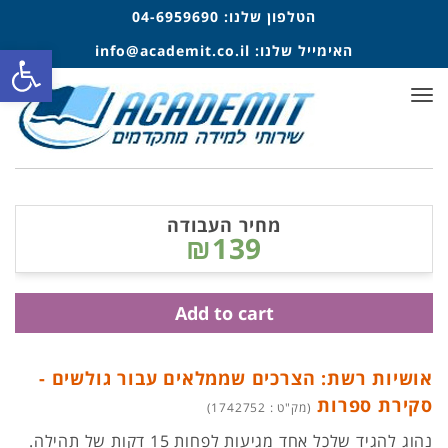
הטלפון שלנו:
04-6959690
פתח סרגל
האימייל שלנו:
info@academit.co.il
תפריט
מחיר העבודה
₪139
Add to cart
אושיות רשת: הצרכים שממלאים עבור גולשים -
סקירת ספרות
(מק"ט : 1742752)
נהוג להגיד שלכל אחד מגיעות לפחות 15 דקות של תהילה.