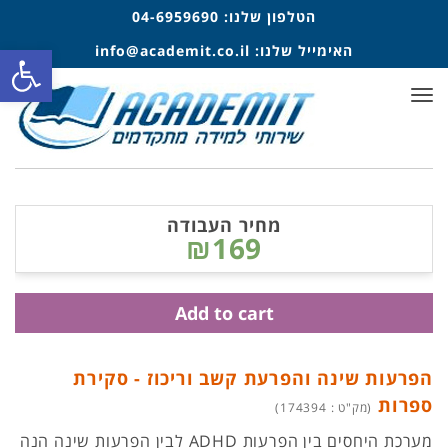
הטלפון שלנו:
04-6959690
פתח סרגל
האימייל שלנו:
info@academit.co.il
תפריט
מחיר העבודה
₪169
Add to cart
הפרעות שינה והפרעת קשב וריכוז - סקירת
ספרות
(מק"ט : 174394)
מערכת היחסים בין הפרעות ADHD לבין הפרעות שינה הנה