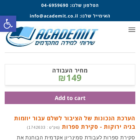
הטלפון שלנו:
04-6959690
האימייל שלנו:
info@academit.co.il
פתח סרגל
תפריט
מחיר העבודה
₪149
Add to cart
הערכת הנכונות של הציבור לשלם עבור יוזמות
בניה ירוקות - סקירת ספרות
(מק"ט : 1742633)
סקירת ספרות לעבודת סמינריון אקדמית הבוחנת את