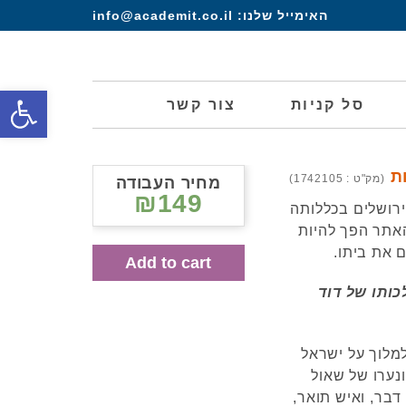
האימייל שלנו:
info@academit.co.il
פתח סרגל
סל קניות
צור קשר
ות
(מק"ט : 1742105)
מחיר העבודה
₪149
רושלים בכללותה
האתר הפך להיות
 את ביתו.
Add to cart
כותו של דוד
מלוך על ישראל
ונערו של שאול
 דבר, ואיש תואר,