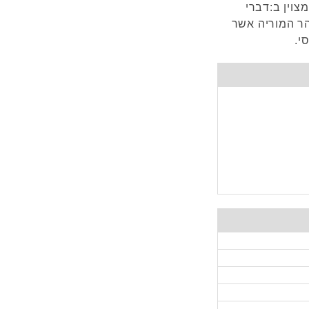
צוין ב:דברי
הר המוריה אשר
י.