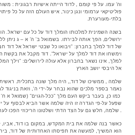
וה' עמו. על פי קומם , לדוד הייתה אישיות רבגונית : משור
פוליטיקאי ערמומי ונגן כינור, איש העולם הזה על כל פיתוי
בלתי-מעורערת.
בשנה השמינית למלכותו הומלך דוד על כל עם ישראל. הו
ירושלים, הפך אותה לבירתו. בשמואל ב' ה' א – ג ניתן לל
של דוד למלך בחברון: "ויבואו כל שבטי ישראל אל דוד ח
וימשחו את דוד למלך על ישראל". דוד מקבל את בקשת ה
למלך, אינו נשאר בחברון אלא עולה לירושלים: "וילך המלך
אל היבסי יושב הארץ
שלמה , ממשיכו של דוד,, היה מלך שונה בתכלית. ראשית
נאמר בספר מלכים שהוא נבחר על-ידי ה', וזאת בניגוד ל
שפעל על-פי הגדרה זו היה שלמה אשר הביא לבסוף על י
. שלמה, חלש גם על הצד הדתי ושלטונו הריכוזי הפכו לערי
כאשר בנה שלמה את בית המקדש, במקום בו דוד, אביו, ק
הוא המשיך, למעשה את תפיסתו האחדותית של דוד, ביח