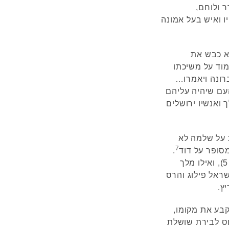
ר ולוחם,
יו ואיש בעל אמונה
א כבש את
מוד על משיכתו
ברונה ויאמרו…
עם שיהיה עליהם
 ואנשיו ירושלים
 על שלמה לא
7
מסופר על דוד
.
כמו כן, בעבר ביקש העם מלך "ככל-הגוים" (שמואל א ח' 5), ואילו מלך
שראל פילוג והרס
ץ.
בע את מקומו,
ס לבירת שושלת