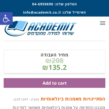
הטלפון שלנו:
04-6959690
פתח סרגל
האימייל שלנו:
info@academit.co.il
תפריט
מחיר העבודה
₪208
₪135.2
Add to cart
הסתייגויות מאמנות בינלאומיות
(מק"ט : 2371297)
מנגנון החתימה על אמנות בינלאומיות מאפשר למדינות