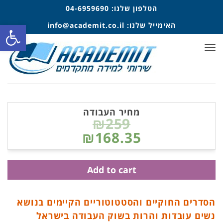
הטלפון שלנו:
04-6959690
האימייל שלנו:
info@academit.co.il
פתח סרגל
תפריט
מחיר העבודה
₪259
₪168.35
Add to cart
הסדרים החוקיים והסטטוטוריים הקיימים בנושא
נשים עובדות והרות בשוק העבודה בישראל