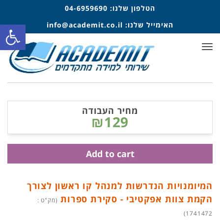
הטלפון שלנו:
04-6959690
פתח סרגל
האימייל שלנו:
info@academit.co.il
תפריט
מחיר העבודה
₪129
Add to cart
המיומנויות הנדרשות למנהל קו ראשון לצורך
הקמת צוות אפקטיבי - סקירת ספרות
(מק"ט :
1741472)