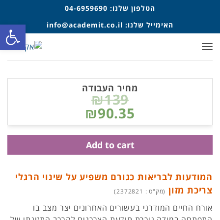
הטלפון שלנו:
04-6959690
פתח סרגל
האימייל שלנו:
info@academit.co.il
תפריט
מחיר העבודה
₪139
₪90.35
Add to cart
המודעות לבריאות כגורם משפיע על שינוי הרגלי
צריכת מזון
(מק"ט : 2372821)
אורח החיים המודרני בעשורים האחרונים יצר מצב בו
התפתחה במידה ניכרת תודעת הצרכנים להרכב התזונתי של