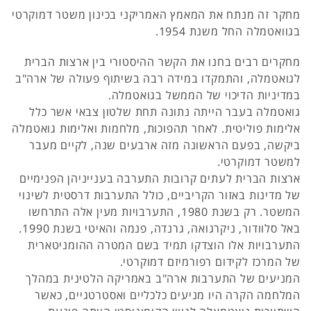
מחקר זה מנתח את המאמץ האמריקני בכינון משטר דמוקרטי
בגוואטמלה החל משנת 1954.
מחקרים רבים בחנו את הקשר ההיסטורי בין ארצות הברית
לגואטמלה, והתמקדו במידה רבה בשיתוף פעולה של ארה"ב
במדיניות הדיכוי של הממשל בגואטמלה.
גואטמלה בעבר הייתה נתונה תחת שלטון צבאי אשר כלל
אלימות פוליטית. לאחר תהפוכות, מלחמות ואלימות גואטמלה
ביקשה, בפעם הראשונה מזה ארבעים שנה, לקיים מעבר
למשטר דמוקרטי.
ארצות הברית לעתים קרובות התערבה בענייניהן הפנימיים
של מדינות באזור הקריביים, כולל התערבות דרסטית לשינוי
המשטר. רק בשנת 1980, התערבויות מעין אלה התרחשו
באל סלוודור, ניקרגואה, גרנדה, פנמה והאיטי בשנת 1990.
התערבויות אלו הוצדקו תמיד בשם המטרה ההומניטארית
של המרכז לקידום רפורמיזם דמוקרטי.
המניעים של התערבות ארה"ב באמריקה הלטינית במהלך
המלחמה הקרה היו מניעים כלכליים ואסטרטגיים, כאשר