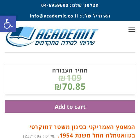
הטלפון שלנו:
04-6959690
פתח סרגל
האימייל שלנו:
info@academit.co.il
תפריט
מחיר העבודה
₪109
₪70.85
Add to cart
המאמץ האמריקני בכינון משטר דמוקרטי
בגוואטמלה החל משנת 1954.
(מק"ט : 2371692)