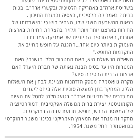
השתייכות גואטמאלה לגוש הקומוניסטי הייתה פוגעת
בשליטת ארה"ב באמריקה הלטינית ובקשרי ארה"ב ובנות
בריתה באמריקה הלטינית, באסיה ובמזרח התיכון .
בנאום ההשבעה השני שלו, הצהיר בוש כי "הישרדותו של
החירות בארצנו יותר ויותר תלויה בהצלחת החירות בארצות
אחרות, האינטרסים החיוניים של אמריקה אמונותינו
העמוקות ביותר כיום אחד…ההגנה על חופש מחייב את
התקדמות החופש."
השאלה הנשאלת היא, האם המטרות הללו הושגה? האם
המטרות היו על בסיס הבנה נאותה של חברת היעד? האם
ארצות הברית הבטיחה סיוע?
מקרה גוואטמלה מספק הזדמנות מצוינת לבחון את השאלות
הללו. המחקר בחן למעשה סוגיות אלה ביחס ליעדים
המוגדרים של מדיניות ארה"ב בגואטמלה: לחסל את האיום
הקומוניסטי, יצירת ברית ממשלה אפקטיבית, דמוקרטיזציה
של המשטר החדש, חופש, תנועת עבודה דמוקרטית.
מחקר זה מנתח את המאמץ האמריקני בכינון משטר דמוקרטי
בגוואטמלה החל משנת 1954.