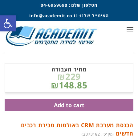
הטלפון שלנו:
04-6959690
פתח סרגל
האימייל שלנו:
info@academit.co.il
תפריט
מחיר העבודה
₪229
₪148.85
Add to cart
הכנסת מערכת CRM באולמות מכירת רכבים
חדשים
(מק"ט : 2373182)