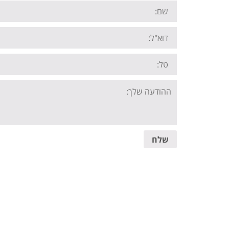
Name:
Email:
Tel:
Your
message:
שלח