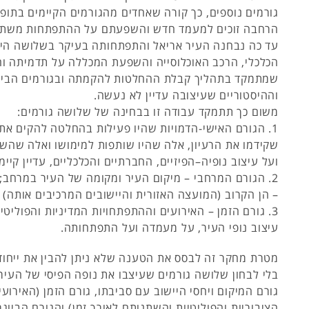
גורמים נוספים, כך קורה שאחדים מהגורמים הקיימים בתופ
הרחבה זוכים למעמד חדש והשפעתם על ההתפתחות משת
עד כה נבחנה העיר אריאל והתפתחותה בעיקר בשלושה הי
הכלכלי, הרכב האוכלוסייה והשפעת המכללה על תדמיתה ו
שמתמקד בתהליך קבלת ההחלטות להקמתה ובגורמים הביוג
וההיסטוריים שעיצובה עדיין לא נעשה.
משום כך תתמקד עבודה זו בבחינה של שלושה גורמים:
1. הגורם האישי-הדמויות שהיו פעילות בהחלטה להקים את
שקידמו את הרעיון, אלה שהיו שותפות למימושו ואלה שה
ועל עיצוב נופיה–הפיזיים, החברתיים והכלכליים, עדיין קיימ
2. הגורם המרחבי – מיקום העיר ומקומה של העיר במרחב;
– הן הקרוב (המועצה האזורית והיישובים המרכיבים אותה) ו
3. גורם הזמן – האירועים וההתפתחויות המדיניות והפוליט
עיצוב נופי העיר, על מעמדה ועל התפתחותה.
מטרת מחקר זה לבסס את הטענה שלא ניתן להבין את ייחוד
בלי לבחון שלושה גורמים שעיצבו את נופה הפיסי של העי
גורם המיקום ויחסי היישוב עם סביבתו, גורם הזמן (האירוע
הציבוריות והפוליטיות והשתנותם לאורך זמן) והגורם הביוגר