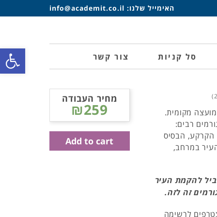
האימייל שלנו:
info@academit.co.il
פתח סרגל
סל קניות
צור קשר
מחיר העבודה
₪259
נה לו מעמד של מועצה מקומית.
ורמים רבים:
 הקרקע, הבסיס
Add to cart
העיר במרחב,
יל להקמת העיר
רמים זה לזה.
צטרפים לרשימה