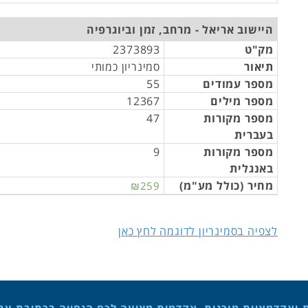
היישוב אריאל - מרחב, זמן וביוגרפיה
מק"ט
2373893
תיאור
סמינריון כמותי
מספר עמודים
55
מספר מילים
12367
מספר מקורות
47
בעברית
מספר מקורות
9
באנגלית
מחיר (כולל מע"מ)
₪259
לצפיה בסמינריון לדוגמה לחץ כאן
ת ואקדמאיות מוכנות. אקדמית מציעה לכם הנחייה בכתיבת עבוד